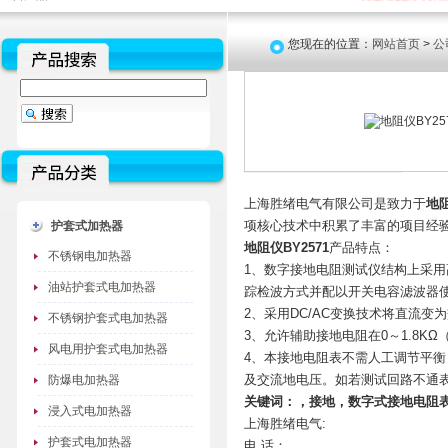
您现在的位置：
网站首页
>
公
上海胜绪电气有限公司是致力于
地阻
项核心技术中积累了丰富的项目经
护套式加热器
地阻仪BY2571
产品特点：
不锈钢电加热器
1、数字接地电阻测试仪结构上采
油站护套式电加热器
踪检波方式并配以开关电容滤波器
2、采用DC/AC变换技术将直流
不锈钢护套式电加热器
3、允许辅助接地电阻在0～1.8KΩ
风电用护套式电加热器
4、本接地电阻表不需人工调节平衡
及交流地电压。如若测试回路不通表
防爆电加热器
关键词：，
接地
，数字式接地电阻
浸入式电加热器
上海胜绪电气:
护套式电加热器
电 话：