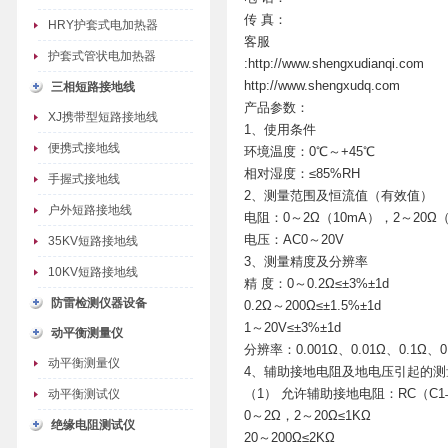
传 真：
HRY护套式电加热器
客服
护套式管状电加热器
:http://www.shengxudianqi.com
http://www.shengxudq.com
三相短路接地线
产品参数：
XJ携带型短路接地线
1、使用条件
便携式接地线
环境温度：0℃～+45℃
相对湿度：≤85%RH
手握式接地线
2、测量范围及恒流值（有效值）
户外短路接地线
电阻：0～2Ω（10mA），2～20Ω（
电压：AC0～20V
35KV短路接地线
3、测量精度及分辨率
10KV短路接地线
精 度：0～0.2Ω≤±3%±1d
防雷检测仪器设备
0.2Ω～200Ω≤±1.5%±1d
1～20V≤±3%±1d
动平衡测量仪
分辨率：0.001Ω、0.01Ω、0.1Ω、0.
动平衡测量仪
4、辅助接地电阻及地电压引起的测
（1） 允许辅助接地电阻：RC（C1
动平衡测试仪
0～2Ω，2～20Ω≤1KΩ
绝缘电阻测试仪
20～200Ω≤2KΩ