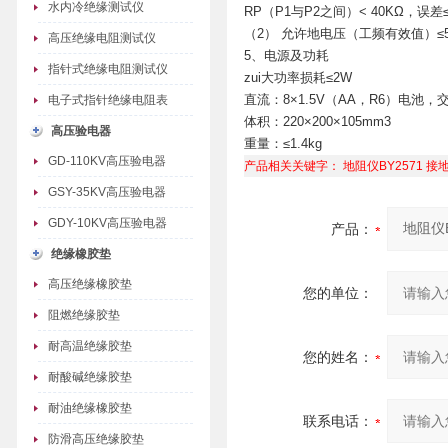
水内冷绝缘测试仪
RP（P1与P2之间）< 40KΩ，误差≤
（2） 允许地电压（工频有效值）≤5
高压绝缘电阻测试仪
5、电源及功耗
指针式绝缘电阻测试仪
zui大功率损耗≤2W
直流：8×1.5V（AA，R6）电池，交流
电子式指针绝缘电阻表
体积：220×200×105mm3
高压验电器
重量：≤1.4kg
GD-110KV高压验电器
产品相关关键字：
地阻仪BY2571
接地
GSY-35KV高压验电器
GDY-10KV高压验电器
产品：
绝缘橡胶垫
高压绝缘橡胶垫
您的单位：
阻燃绝缘胶垫
耐高温绝缘胶垫
您的姓名：
耐酸碱绝缘胶垫
耐油绝缘橡胶垫
联系电话：
防滑高压绝缘胶垫