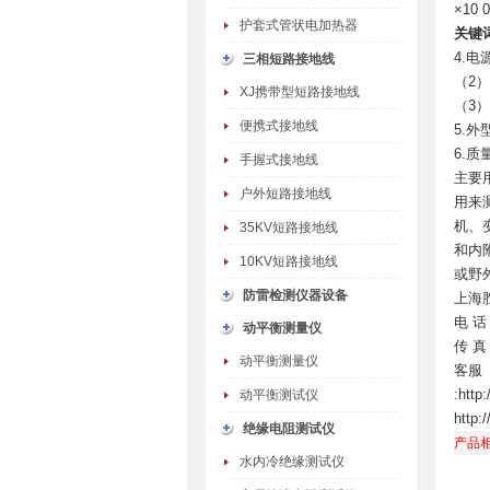
×10 
护套式管状电加热器
关键
4.电
三相短路接地线
（2）
XJ携带型短路接地线
（3
便携式接地线
5.外
6.质
手握式接地线
主要
户外短路接地线
用来
机、
35KV短路接地线
和内
10KV短路接地线
或野
防雷检测仪器设备
上海
电 话
动平衡测量仪
传 真
动平衡测量仪
客服
:http
动平衡测试仪
http:
绝缘电阻测试仪
产品
水内冷绝缘测试仪