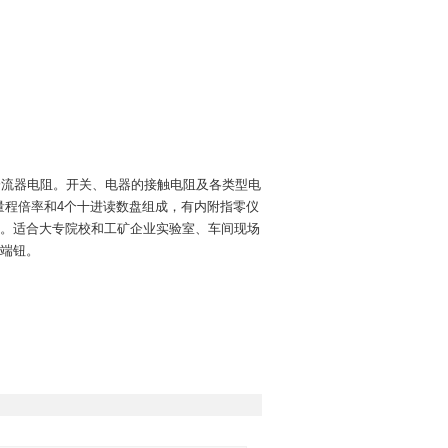
直流分流器电阻。开关、电器的接触电阻及各类型电
量程倍率和4个十进读数盘组成，
有内附指零仪
。适合大专院校和工矿企业实验室、车间现场
端钮。