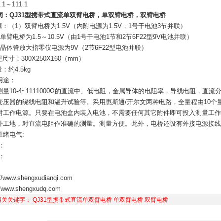
0.1～111.1
词：
QJ31型携带式直流单双臂电桥
，单双臂电桥，双臂电桥
源：（1）双臂电桥为1.5V（内附电源为1.5V，1号干电池3节并联）
单臂电桥为1.5～10.5V（由1号干电池1节和2节6F22型9V电池并联）
）晶体管放大指零仪电源为9V（2节6F22型电池并联）
型尺寸：300X250X160（mm）
量：约4.5kg
用途：
测量10-4~1111000Ω的直流中、低电阻，金属导体的电阻率，导线电阻，
变压器的绕线电阻和温升试验等。采用惠斯通/开尔文两种电路，全量程由10个
附工作电源。只要在电池盒内装入电池，不需要任何其它附件即可投入测量工作
外工地，对直流电阻作准确的测量。测量方便。此外，电桥还设有外接电源接线
胜绪电气:
：
：
://www.shengxudianqi.com
//www.shengxudq.com
相关关键字：
QJ31型携带式直流单双臂电桥
单双臂电桥
双臂电桥