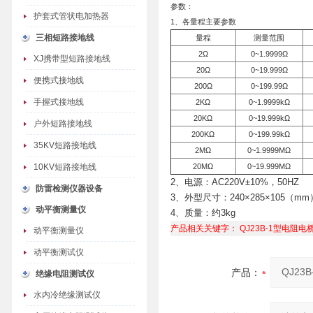
参数：
护套式管状电加热器
1、各量程主要参数
三相短路接地线
量程
测量范围
2Ω
0~1.9999Ω
XJ携带型短路接地线
20Ω
0~19.999Ω
便携式接地线
200Ω
0~199.99Ω
手握式接地线
2KΩ
0~1.9999kΩ
20KΩ
0~19.999kΩ
户外短路接地线
200KΩ
0~199.99kΩ
35KV短路接地线
2MΩ
0~1.9999MΩ
10KV短路接地线
20MΩ
0~19.999MΩ
2、电源：AC220V±10%，50HZ
防雷检测仪器设备
3、外型尺寸：240×285×105（mm
动平衡测量仪
4、质量：约3kg
产品相关关键字：
QJ23B-1型电阻电
动平衡测量仪
动平衡测试仪
产品：
绝缘电阻测试仪
水内冷绝缘测试仪