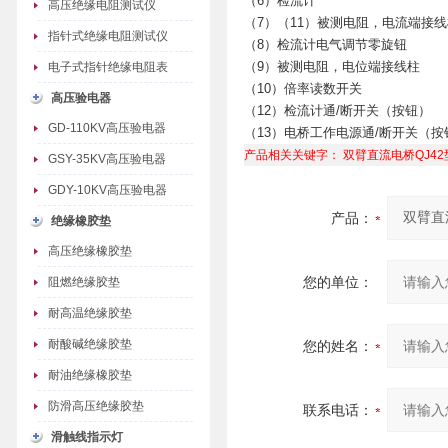
（6）检流计
高压绝缘电阻测试仪
（7）（11）被测电阻，电流端接线
指针式绝缘电阻测试仪
（8）检流计电气调节零旋钮
（9）被测电阻，电位端接线柱
电子式指针绝缘电阻表
（10）倍率读数开关
高压验电器
（12）检流计通/断开关（按钮）
GD-110KV高压验电器
（13）电桥工作电源通/断开关（按
产品相关关键字：
双臂直流电桥QJ42
GSY-35KV高压验电器
GDY-10KV高压验电器
产品：
绝缘橡胶垫
高压绝缘橡胶垫
您的单位：
阻燃绝缘胶垫
耐高温绝缘胶垫
耐酸碱绝缘胶垫
您的姓名：
耐油绝缘橡胶垫
防滑高压绝缘胶垫
联系电话：
滑触线指示灯