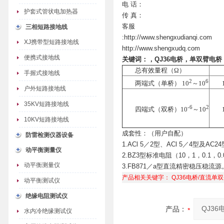
电 话：
护套式管状电加热器
传 真：
客服
三相短路接地线
:http://www.shengxudianqi.com
XJ携带型短路接地线
http://www.shengxudq.com
便携式接地线
关键词：
，QJ36电桥，单双臂电桥
总有效量程（Ω）
手握式接地线
2
6
两端式（单桥） 10
～10
户外短路接地线
35KV短路接地线
-6
2
四端式（双桥）10
～10
10KV短路接地线
成套性：（用户自配）
防雷检测仪器设备
1.ACl 5／2型、ACl 5／4型及AC
动平衡测量仪
2.BZ3型标准电阻（10，1，0.1，
动平衡测量仪
3.FB871／a型直流精密稳压稳
产品相关关键字：
QJ36电桥/直流单
动平衡测试仪
绝缘电阻测试仪
产品：
水内冷绝缘测试仪