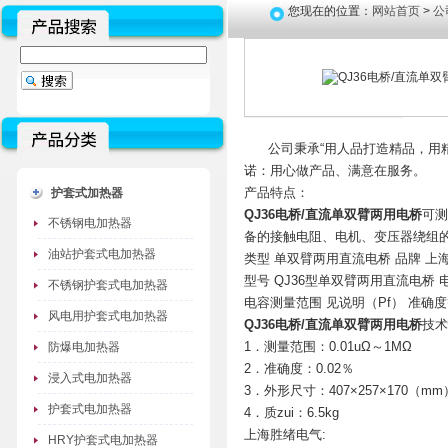
您现在的位置：
网站首页
>
公
公司秉承“用人品打造精品，用精
诺：用心做产品、满意在服务。
产品特点：
护套式加热器
QJ36电桥/直流单双臂两用电桥
可测
不锈钢电加热器
备的接触电阻、电机、变压器绕组
油站护套式电加热器
类型 单双臂两用直流电桥 品牌 
型号 QJ36型单双臂两用直流电桥 电
不锈钢护套式电加热器
电容测量范围 见说明（Pf） 准确度等
风电用护套式电加热器
QJ36电桥/直流单双臂两用电桥
技术
1．测量范围：0.01uΩ～1MΩ
防爆电加热器
2．准确度：0.02％
浸入式电加热器
3．外形尺寸：407×257×170（mm
护套式电加热器
4．质zui：6.5kg
上海胜绪电气:
HRY护套式电加热器