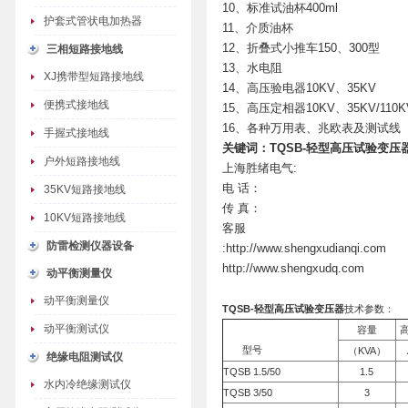
10、标准试油杯400ml
护套式管状电加热器
11、介质油杯
12、折叠式小推车150、300型
三相短路接地线
13、水电阻
XJ携带型短路接地线
14、高压验电器10KV、35KV
便携式接地线
15、高压定相器10KV、35KV/110K
16、各种万用表、兆欧表及测试线
手握式接地线
关键词：TQSB-轻型高压试验变压
户外短路接地线
上海胜绪电气:
电 话：
35KV短路接地线
传 真：
10KV短路接地线
客服
防雷检测仪器设备
:http://www.shengxudianqi.com
http://www.shengxudq.com
动平衡测量仪
动平衡测量仪
TQSB-轻型高压试验变压器
技术参数：
动平衡测试仪
容量
型号
（KVA）
绝缘电阻测试仪
TQSB 1.5/50
1.5
水内冷绝缘测试仪
TQSB 3/50
3