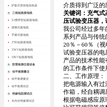
介质得到广泛的
护套式管状电加热器
关键词：
充气式高
三相短路接地线
压试验变压器，
XJ携带型短路接地线
我公司经过多年
便携式接地线
手握式接地线
系列产品与传统
户外短路接地线
20％－60％
35KV短路接地线
试验变压器的电
10KV短路接地线
产品的技术性能
防雷检测仪器设备
的工作条件下使
动平衡测量仪
二、
工作原理：
动平衡测量仪
把电源输入有过
动平衡测试仪
作箱，经自耦调
绝缘电阻测试仪
根据电磁感应原
水内冷绝缘测试仪