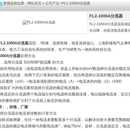
您现在的位置：
网站首页
>
公司产品
>FL2-1000A分流器
FL2-1000A分流器
FL2-1000A分流器实
生压降，供直流电流表显示
-1000A分流器
选型，*胜绪，选择胜绪，就是选择放心。上海胜绪电气从事
仪表、电力工业自动化系统的研发、生产与销售为一体的高科技企业。
-1000A分流器
应用方法
选用分流器 501W/BP扼流圈 的方法
）按所用电流表（或电流电压两用表）表盘上所标出的mV数选择分流器的额定压降
电流表无此值，则用下式计算表的电压量限，然后再选择分流器的额定压
电压量限（mV）=电流表满刻度时的电流（A）×电流表的内阻（Ω）/1000
）按欲扩大的电流量程选择分流器的额定电流规格。
）将选定的分流器两个电流端分别与电源和负载相连接，电位端接电流表，应注意电流
表的量程就扩大到了分流器上标定的电流值。
词：，
价格
，厂家
使用分流器后电流表倍数的计算方法
电机试验测量，往往一块电流表要配置多个分流器，以解决在较大测量范围都能
分流器的额定电压降都与所配电流表*，例如75mV。这样，分流器选定后，电