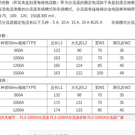
的倍数（即其表盘刻度每格电流数）即为分流器的额定电流除于表盘刻度
直流电流测量的分流器有插槽式和非插槽式。分流器有锰镍铜合金电阻棒和铜带
75、100、120、150及300 mV。
分流器额定电流有以下几种：5 A, 10 A, 15 A, 20 A 和25 A 非插槽式分
参数：
种类50mv规格TYPE
总长L1
大孔距L2
宽W1
两孔距W2
800A
123
90
70
35
1000A
163
122
70
35
1200A
165
124
85
45
1500A
163
122
100
49
规格：
种类60mv规格TYPE
总长L1
大孔距L2
宽W1
两孔距W2
800A
132
98
70
35
1000A
172
131
70
35
1200A
174
133
85
45
相关关键字：
FL2-1000A分流器
FL2-1000A分流器价格
FL2-1000A分流器厂家