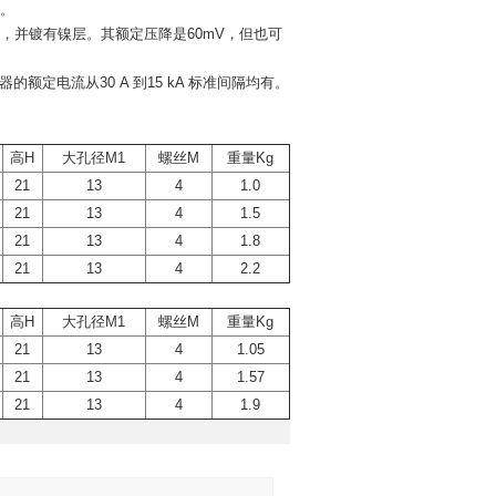
总格数。
，并镀有镍层。其额定压降是60mV，但也可
流器的额定电流从30 A 到15 kA 标准间隔均有。
高H
大孔径M1
螺丝M
重量Kg
21
13
4
1.0
21
13
4
1.5
21
13
4
1.8
21
13
4
2.2
高H
大孔径M1
螺丝M
重量Kg
21
13
4
1.05
21
13
4
1.57
21
13
4
1.9