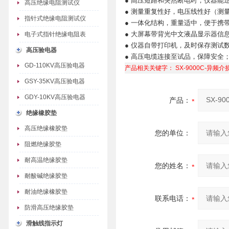
● 高压短路和突然断电时，仪器能
高压绝缘电阻测试仪
● 测量重复性好，电压线性好（测
指针式绝缘电阻测试仪
● 一体化结构，重量适中，便于携
● 大屏幕带背光中文液晶显示器信
电子式指针绝缘电阻表
● 仪器自带打印机，及时保存测试
高压验电器
● 高压电缆连接至试品，保障安全
GD-110KV高压验电器
产品相关关键字：
SX-9000C-异频
GSY-35KV高压验电器
GDY-10KV高压验电器
产品：
绝缘橡胶垫
高压绝缘橡胶垫
您的单位：
阻燃绝缘胶垫
耐高温绝缘胶垫
您的姓名：
耐酸碱绝缘胶垫
耐油绝缘橡胶垫
联系电话：
防滑高压绝缘胶垫
滑触线指示灯