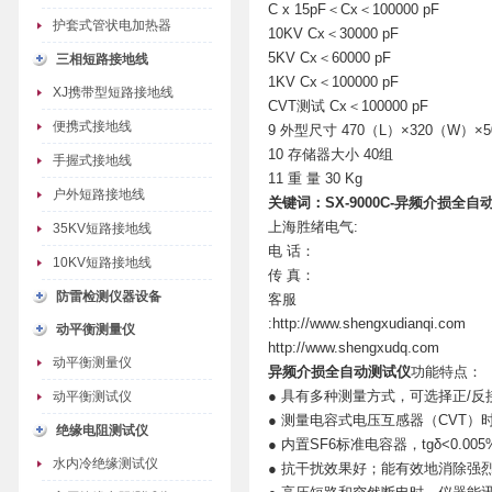
C x 15pF＜Cx＜100000 pF
护套式管状电加热器
10KV Cx＜30000 pF
5KV Cx＜60000 pF
三相短路接地线
1KV Cx＜100000 pF
XJ携带型短路接地线
CVT测试 Cx＜100000 pF
便携式接地线
9 外型尺寸 470（L）×320（W）×
10 存储器大小 40组
手握式接地线
11 重 量 30 Kg
户外短路接地线
关键词：
SX-9000C-异频介损全自
上海胜绪电气:
35KV短路接地线
电 话：
10KV短路接地线
传 真：
防雷检测仪器设备
客服
:http://www.shengxudianqi.com
动平衡测量仪
http://www.shengxudq.com
动平衡测量仪
异频介损全自动测试仪
功能特点：
● 具有多种测量方式，可选择正/
动平衡测试仪
● 测量电容式电压互感器（CVT
绝缘电阻测试仪
● 内置SF6标准电容器，tgδ<0.0
水内冷绝缘测试仪
● 抗干扰效果好；能有效地消除强