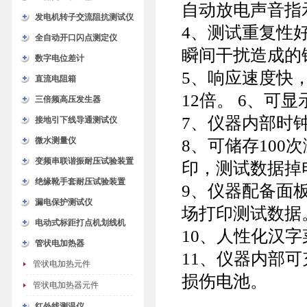
自动放电声音指
发电机转子交流阻抗测试仪
4、测试重复性
全自动开口闪点测定仪
瞬间干扰造成的
数字电位差计
5、响应速度快
直流电阻箱
12倍。 6、
三倍频高压发生器
7、仪器内部时
接地引下线导通测试仪
微水测量仪
8、可储存10
变频串联谐振耐压试验装置
印，测试数据掉
绝缘靴手套耐压试验装置
9、仪器配备面
漏电保护测试仪
场打印测试数据
电动式标距打点机划线机
10、人性化汉
管状电加热器
11、仪器内部
管状电加热元件
损伤电池。
管状电加热器元件
红外线测温仪