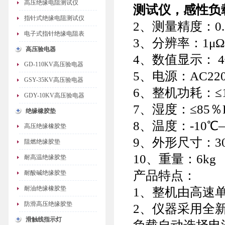
高压绝缘电阻测试仪
测试仪，感性负
指针式绝缘电阻测试仪
2、测量精度：0.
电子式指针绝缘电阻表
3、分辨率：1μ
高压验电器
4、数值显示： 
GD-110KV高压验电器
5、电源：AC220
GSY-35KV高压验电器
6、整机功耗：≤
GDY-10KV高压验电器
7、湿度：≤85％
绝缘橡胶垫
8、温度：-10℃
高压绝缘橡胶垫
9、外形尺寸：300
阻燃绝缘胶垫
10、重量：6kg
耐高温绝缘胶垫
产品特点：
耐酸碱绝缘胶垫
耐油绝缘橡胶垫
1、整机由高速
防滑高压绝缘胶垫
2、仪器采用全
滑触线指示灯