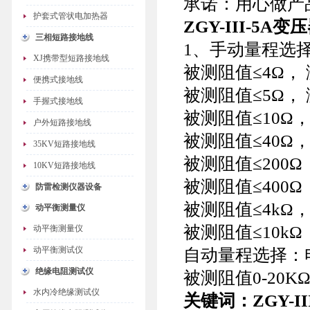
承诺：用心做产
护套式管状电加热器
ZGY-III-5
三相短路接地线
1、手动量程选
XJ携带型短路接地线
被测阻值≤4Ω，
便携式接地线
被测阻值≤5Ω，
手握式接地线
被测阻值≤10Ω，
户外短路接地线
被测阻值≤40Ω，
35KV短路接地线
被测阻值≤200Ω
10KV短路接地线
被测阻值≤400Ω
防雷检测仪器设备
被测阻值≤4kΩ，
动平衡测量仪
被测阻值≤10kΩ
动平衡测量仪
动平衡测试仪
自动量程选择：
绝缘电阻测试仪
被测阻值0-20KΩ
水内冷绝缘测试仪
关键词：
ZGY-