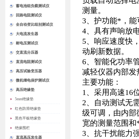
负载自动选择电
蓄电池组负载测试仪
测量。
回路电阻测试仪
3、护功能*，
全自动变比组别测试仪
4、具有声响放
大电流发生器
5、响应速度快
耐电压测试仪
动刷新数据。
交直流分压器
6、智能化功率
直流电阻测试仪
减轻仪器内部发
高压试验变压器
主要功能：
微机继电保护测试仪
高压绝缘垫
1、采用高速16
5mm绝缘垫
2、自动测试无
红色防滑绝缘垫
级可调，由内部
黑色平板绝缘垫
宽的测量范围和
绝缘围栏
3、抗干扰能力
直流高压发生器