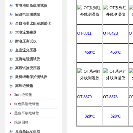
蓄电池组负载测试仪
回路电阻测试仪
全自动变比组别测试仪
大电流发生器
OT-8811
OT-842B
OT
耐电压测试仪
交直流分压器
450
℃
450
℃
直流电阻测试仪
高压试验变压器
微机继电保护测试仪
高压绝缘垫
5mm绝缘垫
OT-8879
OT-8878
OT
红色防滑绝缘垫
黑色平板绝缘垫
320
℃
320
℃
绝缘围栏
直流高压发生器