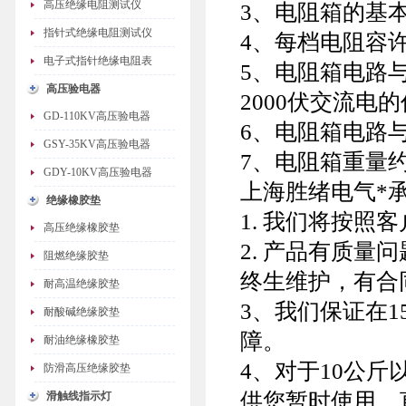
高压绝缘电阻测试仪
3、电阻箱的基
指针式绝缘电阻测试仪
4、每档电阻容
电子式指针绝缘电阻表
5、电阻箱电路
高压验电器
2000伏交流电
GD-110KV高压验电器
6、电阻箱电路与
GSY-35KV高压验电器
7、电阻箱重量约1
GDY-10KV高压验电器
上海胜绪电气*
绝缘橡胶垫
1. 我们将按
高压绝缘橡胶垫
2. 产品有质
阻燃绝缘胶垫
终生维护，有合
耐高温绝缘胶垫
3、我们保证在
耐酸碱绝缘胶垫
障。
耐油绝缘橡胶垫
4、对于10公
防滑高压绝缘胶垫
供您暂时使用，
滑触线指示灯