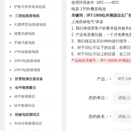
使用环境条件 -18℃——60℃
护套式管状电加热器
电源 1节9V叠层电池
关键词：IRT-1900红外测温仪出厂
三相短路接地线
上海胜绪电气*承诺
XJ携带型短路接地线
1. 我们将按照客户的要求提供相
便携式接地线
2. 产品有质量问题，一个月免费
3、我们保证在15分钟内进行指导
手握式接地线
4、对于10公斤以下的仪器，在两
户外短路接地线
5、对于10公斤以上的仪器，在三
产品相关关键字：
IRT-1900红外测
35KV短路接地线
10KV短路接地线
产品：
防雷检测仪器设备
动平衡测量仪
动平衡测量仪
您的单位：
动平衡测试仪
绝缘电阻测试仪
您的姓名：
水内冷绝缘测试仪