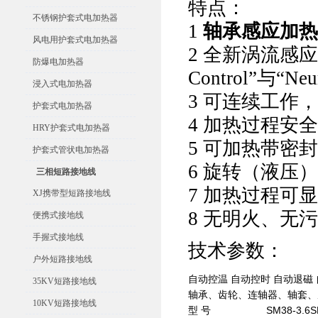
特点：
不锈钢护套式电加热器
1
轴承感应加热
风电用护套式电加热器
2 全新涡流感应
防爆电加热器
Control”与“Ne
浸入式电加热器
3 可连续工作
护套式电加热器
4 加热过程安
HRY护套式电加热器
5 可加热带密封
护套式管状电加热器
6 旋转（液压
三相短路接地线
7 加热过程可
XJ携带型短路接地线
8 无明火、无
便携式接地线
手握式接地线
技术参数：
户外短路接地线
自动控温 自动控时 自动退磁
35KV短路接地线
轴承、齿轮、连轴器、轴套、
10KV短路接地线
型 号
SM38-3.6
S