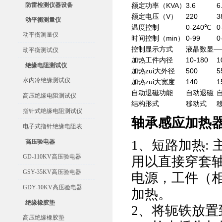
防雷检测仪器设备
额定功率（KVA）
3.6
6
额定电压（V）
220
3
动平衡测量仪
温度控制
0-240℃
0
动平衡测量仪
时间控制（min）
0-99
0
控制显示方式
液晶数显—
动平衡测试仪
加热工件内径
10-180
1
绝缘电阻测试仪
加热zui大外径
500
5
水内冷绝缘测试仪
加热zui大宽度
140
1
自动退磁功能
自动退磁
高压绝缘电阻测试仪
结构形式
移动式
指针式绝缘电阻测试仪
轴承感应加热
电子式指针绝缘电阻表
1、短路加热:
高压验电器
GD-110KV高压验电器
用以直接穿套
GSY-35KV高压验电器
电源，工件（
GDY-10KV高压验电器
加热。
绝缘橡胶垫
2、将轭铁放
高压绝缘橡胶垫