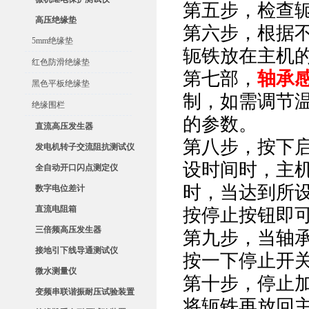
第五步，检查
高压绝缘垫
第六步，根据
5mm绝缘垫
轭铁放在主机
红色防滑绝缘垫
第七部，
轴承
黑色平板绝缘垫
制，如需调节
绝缘围栏
的参数。
直流高压发生器
第八步，按下
发电机转子交流阻抗测试仪
设时间时，主
全自动开口闪点测定仪
时，当达到所
数字电位差计
直流电阻箱
按停止按钮即
三倍频高压发生器
第九步，当轴
接地引下线导通测试仪
按一下停止开
微水测量仪
第十步，停止
变频串联谐振耐压试验装置
将轭铁再放回