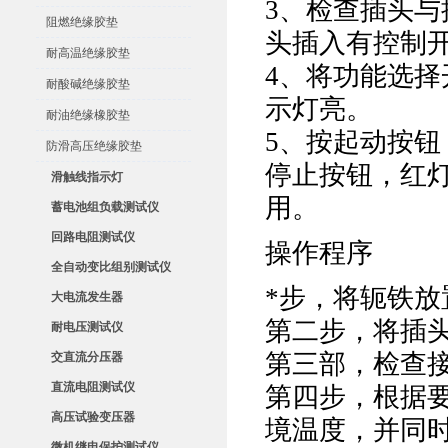
3、检查插头与
阻燃绝缘胶垫
头插入有控制
耐高温绝缘胶垫
4、将功能选
耐酸碱绝缘胶垫
示灯亮。
耐油绝缘橡胶垫
5、按起动按
防滑高压绝缘胶垫
停止按钮，红
滑触线指示灯
用。
蓄电池组负载测试仪
回路电阻测试仪
操作程序
全自动变比组别测试仪
*步，将轭铁
大电流发生器
第二步，将插
耐电压测试仪
第三部，检查
交直流分压器
直流电阻测试仪
第四步，根据
高压试验变压器
境温度，并同
微机继电保护测试仪