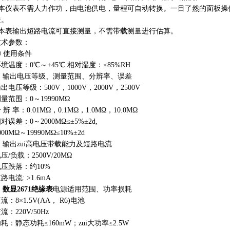
●本仪表不需人力作功，由电池供电，量程可自动转换。一目了然的面板操
捷。
●本表输出短路电流可直接测量，不需带载测量进行估算。
技术参数：
① 使用条件
境温度：0℃～+45℃ 相对湿度：≤85%RH
② 输出电压等级、测量范围、分辨率、误差
出电压等级：500V，1000V，2000V，2500V
量范围：0～19990MΩ
 辨 率：0.01MΩ，0.1MΩ，1.0MΩ，10.0MΩ
对误差：0～2000MΩ≤±5%±2d,
000MΩ～19990MΩ≤10%±2d
③ 输出zui高电压带载能力及短路电流
压/负载：2500V/20MΩ
电压跌落：约10%
路电流: >1.6mA
④
数显2671绝缘表
电源适用范围、功率损耗
流：8×1.5V(AA， R6)电池
流：220V/50Hz
耗：静态功耗≤160mW；zui大功率≤2.5W