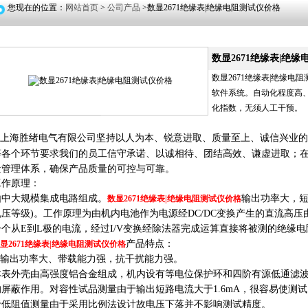
您现在的位置：
网站首页
>
公司产品
>数显2671绝缘表|绝缘电阻测试仪价格
数显2671绝缘表|绝
数显2671绝缘表|绝缘
软件系统。自动化程度高
化指数，无须人工干预。
上海
有限公司坚持以人为本、锐意进取、质量至上、诚信兴业的
胜绪电气
等各个环节要求我们的员工信守承诺、以诚相待、团结高效、谦虚进取；在公司全
量管理体系，确保产品质量的可控与可靠。
工作原理：
由中大规模集成电路组成。
输出功率大，短
数显2671绝缘表|绝缘电阻测试仪价格
电压等级)。工作原理为由机内电池作为电源经DC/DC变换产生的直流高压
一个从E到L极的电流，经过I/V变换经除法器完成运算直接将被测的绝缘电
产品特点：
显2671绝缘表|绝缘电阻测试仪价格
● 输出功率大、带载能力强，抗干扰能力强。
本表外壳由高强度铝合金组成，机内设有等电位保护环和四阶有源低通滤
的屏蔽作用。对容性试品测量由于输出短路电流大于1.6mA，很容易使测
于低阻值测量由于采用比例法设计故电压下落并不影响测试精度。